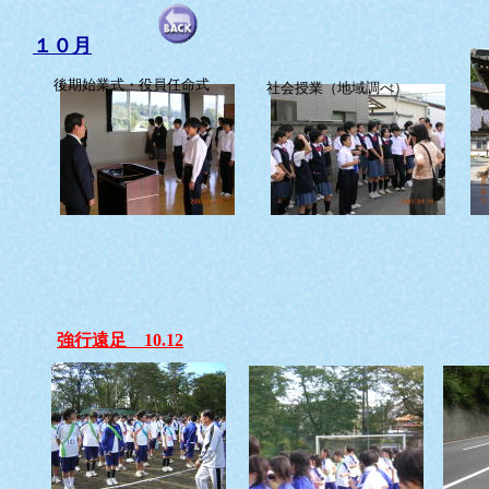
１０月
後期始業式・役員任命式
社会授業（地域調べ）
強行遠足 10.12