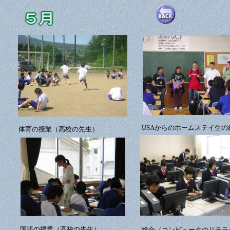
USAからのホームステイ生の
体育の授業（高校の先生）
国語の授業（高校の先生）
総合（コンピュータのリテラ