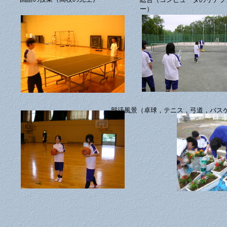
ー）
部活風景（卓球，テニス，弓道，バス